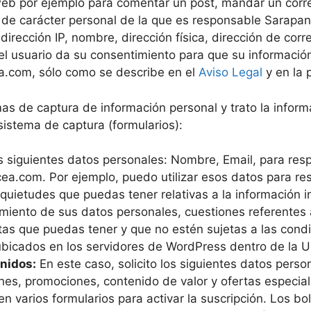
 por ejemplo para comentar un post, mandar un correo al
n de carácter personal de la que es responsable Sarapa
irección IP, nombre, dirección física, dirección de corr
, el usuario da su consentimiento para que su informació
.com, sólo como se describe en el
Aviso Legal
y en la 
s de captura de información personal y trato la inform
sistema de captura (formularios):
os siguientes datos personales: Nombre, Email, para res
a.com. Por ejemplo, puedo utilizar esos datos para res
quietudes que puedas tener relativas a la información in
amiento de sus datos personales, cuestiones referentes a
tas que puedas tener y que no estén sujetas a las cond
 ubicados en los servidores de WordPress dentro de la U
enidos:
En este caso, solicito los siguientes datos perso
ines, promociones, contenido de valor y ofertas especiales
en varios formularios para activar la suscripción. Los bo