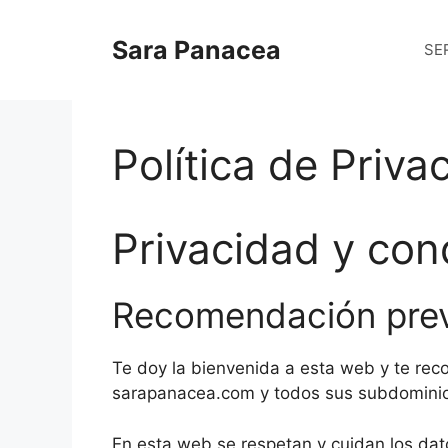
Saltar
al
Sara Panacea
SE
contenido
Política de Priva
Privacidad y con
Recomendación prev
Te doy la bienvenida a esta web y te rec
sarapanacea.com y todos sus subdominios 
En esta web se respetan y cuidan los da